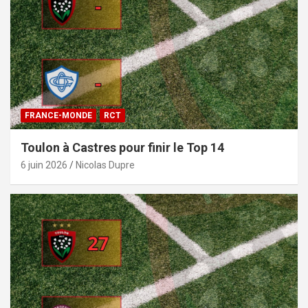
FRANCE-MONDE
RCT
Toulon à Castres pour finir le Top 14
6 juin 2026
Nicolas Dupre