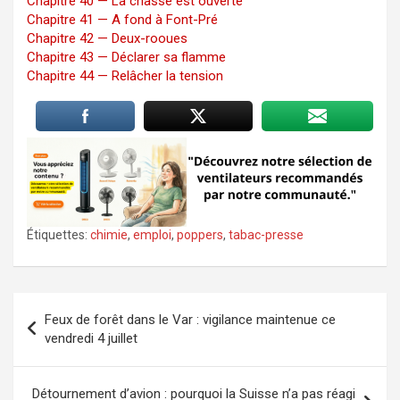
Chapitre 40 — La chasse est ouverte
Chapitre 41 — A fond à Font-Pré
Chapitre 42 — Deux-rooues
Chapitre 43 — Déclarer sa flamme
Chapitre 44 — Relâcher la tension
Étiquettes:
chimie
,
emploi
,
poppers
,
tabac-presse
Navigation
Feux de forêt dans le Var : vigilance maintenue ce
de
vendredi 4 juillet
l’article
Détournement d’avion : pourquoi la Suisse n’a pas réagi