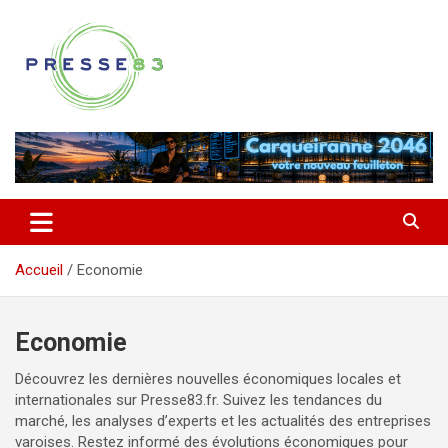
Aller
au
contenu
Comprendre ce qui se joue vraiment dans le Var
Presse 83
Accueil
Economie
Economie
Découvrez les dernières nouvelles économiques locales et
internationales sur Presse83.fr. Suivez les tendances du
marché, les analyses d’experts et les actualités des entreprises
varoises. Restez informé des évolutions économiques pour