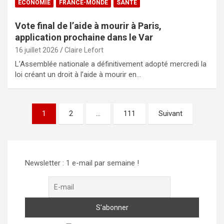
ECONOMIE
FRANCE-MONDE
SANTÉ
Vote final de l’aide à mourir à Paris,
application prochaine dans le Var
16 juillet 2026
Claire Lefort
L’Assemblée nationale a définitivement adopté mercredi la
loi créant un droit à l’aide à mourir en…
Pagination
1
2
…
111
Suivant
des
publications
Newsletter : 1 e-mail par semaine !