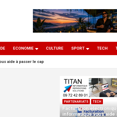
DE
ECONOMIE
CULTURE
SPORT
TECH
ous aide à passer le cap
18 juillet
tretien régulier des climatiseurs sur le territoire TPM
uvelle version
PARTENARIATS
TECH
Facturation électroniqu
informatique vous aide 
passent à l’électrique