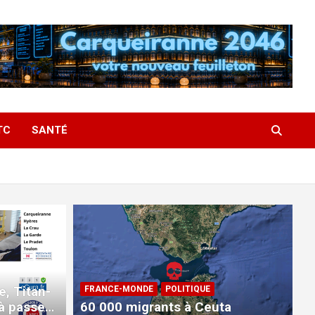
TC
SANTÉ
e, Titan-
FRANCE-MONDE
POLITIQUE
à passer
60 000 migrants à Ceuta