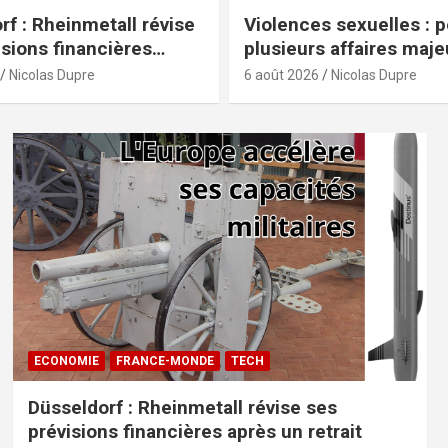
rf : Rheinmetall révise
Violences sexuelles : 
isions financières
plusieurs affaires maj
 retrait allemand
secouent-elles l’actuali
Nicolas Dupre
6 août 2026
Nicolas Dupre
ECONOMIE
FRANCE-MONDE
TECH
Düsseldorf : Rheinmetall révise ses
prévisions financières après un retrait