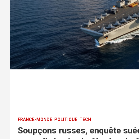
FRANCE-MONDE
POLITIQUE
TECH
Soupçons russes, enquête suéd