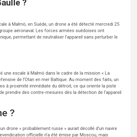
aulle ?
scale à Malmö, en Suède, un drone a été détecté mercredi 25
u groupe aéronaval. Les forces armées suédoises ont
que, permettant de neutraliser l’appareil sans perturber le
é une escale à Malmö dans le cadre de la mission « La
défensive de l’Otan en mer Baltique. Au moment des faits, un
ses à proximité immédiate du détroit, ce qui oriente la piste
de prendre des contre-mesures dès la détection de l’appareil
ne ?
’un drone « probablement russe » aurait décollé d’un navire
 revendication officielle n’a été émise par Moscou, mais