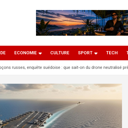
DE
ECONOMIE
CULTURE
SPORT
TECH
çons russes, enquête suédoise : que sait‑on du drone neutralisé prè