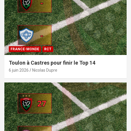
FRANCE-MONDE
RCT
Toulon à Castres pour finir le Top 14
6 juin 2026
Nicolas Dupre