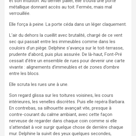
et son intuition. Au dernier palier, elle trouva une porte
métallique donnant accès au toit. Fermée, mais mal
verrouillée.
Elle força à peine. La porte céda dans un léger claquement.
L’air du dehors la cueillit avec brutalité, chargé de ce vent
sec qui passait entre les immeubles comme dans les
couloirs d’un piège. Delphine s’avança sur le toit-terrasse,
prudente d’abord, puis plus assurée. De là-haut, Font-Pré
cessait d’être un ensemble de rues pour devenir une carte
vivante : alignements d’immeubles et de zones d’ombre
entre les blocs.
Elle scruta les rues une à une.
Son regard glissa sur les toitures voisines, les cours
intérieures, les venelles discrètes. Puis elle repéra Barbara.
En contrebas, sa silhouette avançait vite, presque à
contre-courant du calme ambiant, avec cette façon
nerveuse de regarder dans chaque coin comme si elle
s’attendait à voir surgir quelque chose de derrière chaque
mur. Delphine la suivit des yeux quelques secondes,