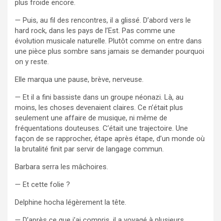
plus froide encore.
— Puis, au fil des rencontres, il a glissé. D’abord vers le
hard rock, dans les pays de l’Est. Pas comme une
évolution musicale naturelle. Plutôt comme on entre dans
une pièce plus sombre sans jamais se demander pourquoi
on y reste.
Elle marqua une pause, brève, nerveuse.
— Et il a fini bassiste dans un groupe néonazi. Là, au
moins, les choses devenaient claires. Ce n’était plus
seulement une affaire de musique, ni même de
fréquentations douteuses. C’était une trajectoire. Une
façon de se rapprocher, étape après étape, d’un monde où
la brutalité finit par servir de langage commun.
Barbara serra les mâchoires.
— Et cette folie ?
Delphine hocha légèrement la tête.
— D’après ce que j’ai compris, il a voyagé à plusieurs