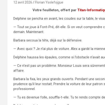
12 avril 2026
Florian Ysolefojgue
Votre feuilleton, offert par
Titan-Informati
Delphine se pencha en avant, les coudes sur la table, le vis
— Tout se joue à Font-Pré, dit-elle. Si on veut comprendre ce 
demain. Maintenant.
Barbara secoua la tête, déjà sur la défensive.
— Avec quoi ? Je n’ai plus de voiture. Alex a gardé la mienne
Delphine haussa les épaules, comme si l’obstacle n’avait a
— Ce n’est pas un problème. Monsieur Louis sera sûrement r
affaire.
Barbara la fixa, les yeux grands ouverts. Pendant une secon
prudence qu’il leur restait. Prendre la voiture de leur patro
professionnel.
— Tu es devenue folle, souffla-t-elle. Tu te rends compte de