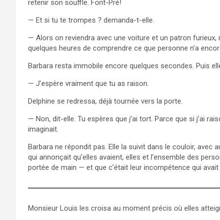
retenir son souffle. Font-Pré!
— Et si tu te trompes ? demanda-t-elle.
— Alors on reviendra avec une voiture et un patron furieux, r
quelques heures de comprendre ce que personne n’a encore
Barbara resta immobile encore quelques secondes. Puis elle
— J’espère vraiment que tu as raison.
Delphine se redressa, déjà tournée vers la porte.
— Non, dit-elle. Tu espères que j’ai tort. Parce que si j’ai ra
imaginait.
Barbara ne répondit pas. Elle la suivit dans le couloir, avec 
qui annonçait qu’elles avaient, elles et l’ensemble des perso
portée de main — et que c’était leur incompétence qui avait
Monsieur Louis les croisa au moment précis où elles atteign