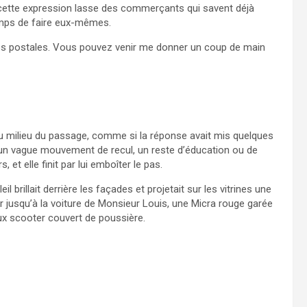
t cette expression lasse des commerçants qui savent déjà
temps de faire eux-mêmes.
artes postales. Vous pouvez venir me donner un coup de main
au milieu du passage, comme si la réponse avait mis quelques
t un vague mouvement de recul, un reste d’éducation ou de
, et elle finit par lui emboîter le pas.
leil brillait derrière les façades et projetait sur les vitrines une
oir jusqu’à la voiture de Monsieur Louis, une Micra rouge garée
eux scooter couvert de poussière.