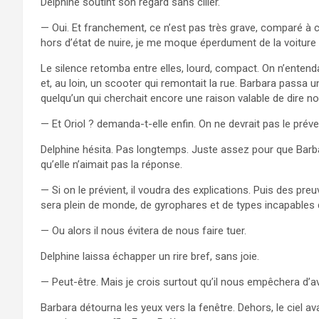
Delphine soutint son regard sans ciller.
— Oui. Et franchement, ce n’est pas très grave, comparé à c
hors d’état de nuire, je me moque éperdument de la voiture 
Le silence retomba entre elles, lourd, compact. On n’ente
et, au loin, un scooter qui remontait la rue. Barbara passa u
quelqu’un qui cherchait encore une raison valable de dire non, 
— Et Oriol ? demanda-t-elle enfin. On ne devrait pas le préve
Delphine hésita. Pas longtemps. Juste assez pour que Barba
qu’elle n’aimait pas la réponse.
— Si on le prévient, il voudra des explications. Puis des preu
sera plein de monde, de gyrophares et de types incapables d
— Ou alors il nous évitera de nous faire tuer.
Delphine laissa échapper un rire bref, sans joie.
— Peut-être. Mais je crois surtout qu’il nous empêchera d’a
Barbara détourna les yeux vers la fenêtre. Dehors, le ciel ava