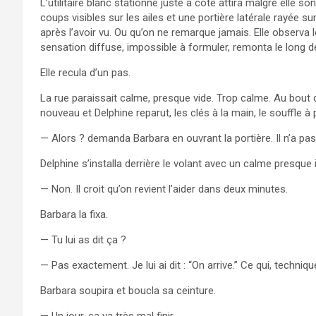
L’utilitaire blanc stationné juste à côté attira malgré elle 
coups visibles sur les ailes et une portière latérale rayée s
après l’avoir vu. Ou qu’on ne remarque jamais. Elle observa le
sensation diffuse, impossible à formuler, remonta le long d
Elle recula d’un pas.
La rue paraissait calme, presque vide. Trop calme. Au bout
nouveau et Delphine reparut, les clés à la main, le souffle à 
— Alors ? demanda Barbara en ouvrant la portière. Il n’a pas 
Delphine s’installa derrière le volant avec un calme presque 
— Non. Il croit qu’on revient l’aider dans deux minutes.
Barbara la fixa.
— Tu lui as dit ça ?
— Pas exactement. Je lui ai dit : “On arrive.” Ce qui, techni
Barbara soupira et boucla sa ceinture.
— Un jour, ça va très mal finir.