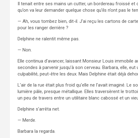
Il tenait entre ses mains un cutter, un bordereau froissé e
qu’on va leur demander quelque chose qu’ils n’ont pas le 
— Ah, vous tombez bien, dit-il. J’ai reçu les cartons de c
pour les ranger derrière ?
Delphine ne ralentit même pas.
— Non.
Elle continua d’avancer, laissant Monsieur Louis immobile 
secondes à parvenir jusqu’à son cerveau. Barbara, elle, eu
culpabilité, peut-être les deux. Mais Delphine était déjà dehors
L’air de la rue était plus froid qu’elle ne l’avait imaginé. Le so
lumière pâle, presque métallique. Elles traversèrent le trott
un peu de travers entre un utilitaire blanc cabossé et un vi
Delphine s’arrêta net.
— Merde.
Barbara la regarda.