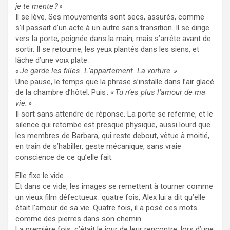
je te mente ? »
Il se lève. Ses mouvements sont secs, assurés, comme
s’il passait d’un acte à un autre sans transition. Il se dirige
vers la porte, poignée dans la main, mais s’arrête avant de
sortir. Il se retourne, les yeux plantés dans les siens, et
lâche d’une voix plate :
« Je garde les filles. L’appartement. La voiture. »
Une pause, le temps que la phrase s’installe dans l’air glacé
de la chambre d’hôtel. Puis :
« Tu n’es plus l’amour de ma
vie. »
Il sort sans attendre de réponse. La porte se referme, et le
silence qui retombe est presque physique, aussi lourd que
les membres de Barbara, qui reste debout, vêtue à moitié,
en train de s’habiller, geste mécanique, sans vraie
conscience de ce qu’elle fait.
Elle fixe le vide.
Et dans ce vide, les images se remettent à tourner comme
un vieux film défectueux : quatre fois, Alex lui a dit qu’elle
était l’amour de sa vie. Quatre fois, il a posé ces mots
comme des pierres dans son chemin.
La première fois, c’était le jour de leur rencontre, lors d’une