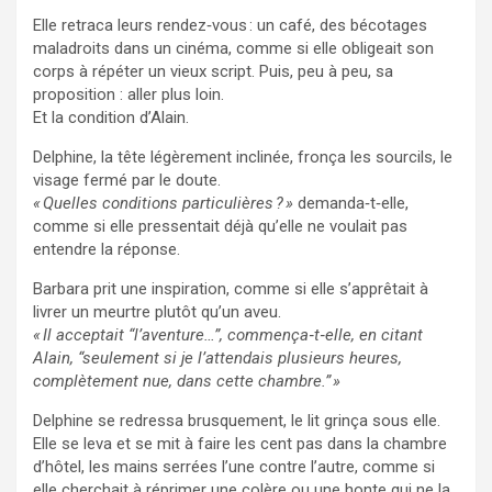
Elle retraca leurs rendez‑vous : un café, des bécotages
maladroits dans un cinéma, comme si elle obligeait son
corps à répéter un vieux script. Puis, peu à peu, sa
proposition : aller plus loin.
Et la condition d’Alain.
Delphine, la tête légèrement inclinée, fronça les sourcils, le
visage fermé par le doute.
« Quelles conditions particulières ? »
demanda‑t‑elle,
comme si elle pressentait déjà qu’elle ne voulait pas
entendre la réponse.
Barbara prit une inspiration, comme si elle s’apprêtait à
livrer un meurtre plutôt qu’un aveu.
« Il acceptait “l’aventure…”, commença‑t‑elle, en citant
Alain, “seulement si je l’attendais plusieurs heures,
complètement nue, dans cette chambre.” »
Delphine se redressa brusquement, le lit grinça sous elle.
Elle se leva et se mit à faire les cent pas dans la chambre
d’hôtel, les mains serrées l’une contre l’autre, comme si
elle cherchait à réprimer une colère ou une honte qui ne la