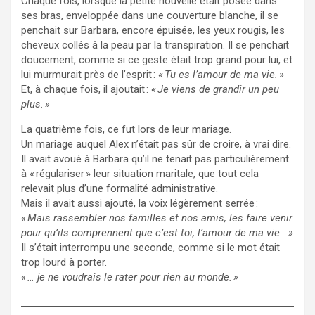
Chaque fois, lorsque la petite nouvelle était posée dans
ses bras, enveloppée dans une couverture blanche, il se
penchait sur Barbara, encore épuisée, les yeux rougis, les
cheveux collés à la peau par la transpiration. Il se penchait
doucement, comme si ce geste était trop grand pour lui, et
lui murmurait près de l’esprit :
« Tu es l’amour de ma vie. »
Et, à chaque fois, il ajoutait :
« Je viens de grandir un peu
plus. »
La quatrième fois, ce fut lors de leur mariage.
Un mariage auquel Alex n’était pas sûr de croire, à vrai dire.
Il avait avoué à Barbara qu’il ne tenait pas particulièrement
à « régulariser » leur situation maritale, que tout cela
relevait plus d’une formalité administrative.
Mais il avait aussi ajouté, la voix légèrement serrée :
« Mais rassembler nos familles et nos amis, les faire venir
pour qu’ils comprennent que c’est toi, l’amour de ma vie… »
Il s’était interrompu une seconde, comme si le mot était
trop lourd à porter.
« … je ne voudrais le rater pour rien au monde. »