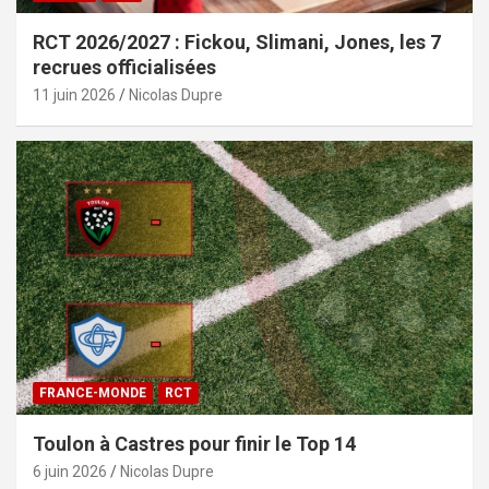
RCT 2026/2027 : Fickou, Slimani, Jones, les 7
recrues officialisées
11 juin 2026
Nicolas Dupre
FRANCE-MONDE
RCT
Toulon à Castres pour finir le Top 14
6 juin 2026
Nicolas Dupre