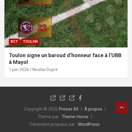
RCT
TOULON
Toulon signe un baroud d’honneur face à l’UBB
à Mayol
1 juin 2026
Nicolas Dupre
Copyright © 2026
Presse 83
À propos
Thème par :
Theme Horse
Fièrement propulsé par :
WordPress