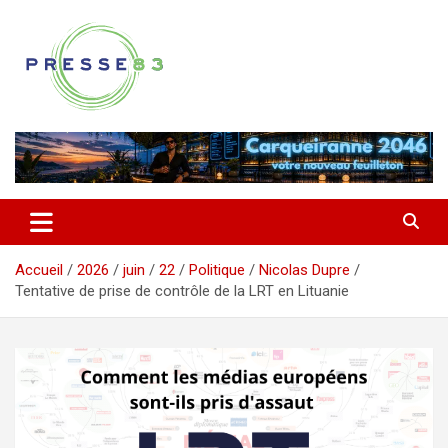
Aller
au
contenu
Comprendre ce qui se joue vraiment dans le Var
Presse 83
Accueil
2026
juin
22
Politique
Nicolas Dupre
Tentative de prise de contrôle de la LRT en Lituanie