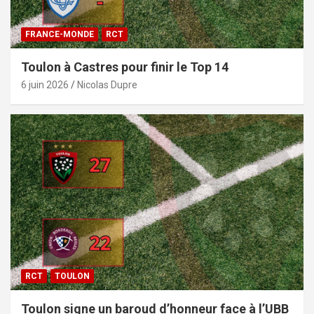
FRANCE-MONDE
RCT
Toulon à Castres pour finir le Top 14
6 juin 2026
Nicolas Dupre
RCT
TOULON
Toulon signe un baroud d’honneur face à l’UBB