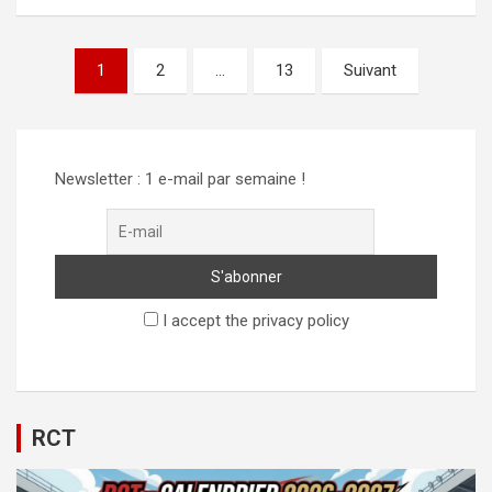
Pagination
1
2
…
13
Suivant
des
publications
Newsletter : 1 e-mail par semaine !
I accept the privacy policy
RCT