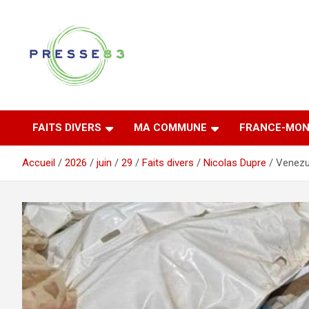
Aller
au
contenu
Comprendre ce qui se joue vraiment dans le Var
Presse 83
FAITS DIVERS
MA COMMUNE
FRANCE-MON
Accueil
2026
juin
29
Faits divers
Nicolas Dupre
Venezue