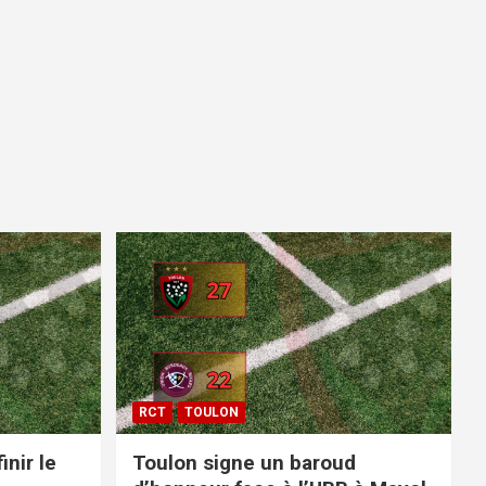
RCT
TOULON
inir le
Toulon signe un baroud