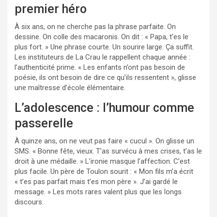
premier héro
À six ans, on ne cherche pas la phrase parfaite. On
dessine. On colle des macaronis. On dit : « Papa, t’es le
plus fort. » Une phrase courte. Un sourire large. Ça suffit.
Les instituteurs de La Crau le rappellent chaque année :
l’authenticité prime. « Les enfants n’ont pas besoin de
poésie, ils ont besoin de dire ce qu’ils ressentent », glisse
une maîtresse d’école élémentaire.
L’adolescence : l’humour comme
passerelle
À quinze ans, on ne veut pas faire « cucul ». On glisse un
SMS. « Bonne fête, vieux. T’as survécu à mes crises, t’as le
droit à une médaille. » L’ironie masque l’affection. C’est
plus facile. Un père de Toulon sourit : « Mon fils m’a écrit
« t’es pas parfait mais t’es mon père ». J’ai gardé le
message. » Les mots rares valent plus que les longs
discours.