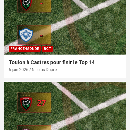
FRANCE-MONDE
RCT
Toulon à Castres pour finir le Top 14
6 juin 2026
Nicolas Dupre