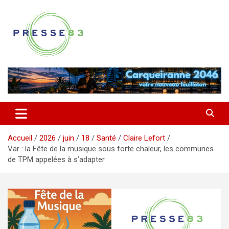
Aller
au
contenu
Comprendre ce qui se joue vraiment dans le Var
Presse 83
Accueil
2026
juin
18
Santé
Claire Lefort
Var : la Fête de la musique sous forte chaleur, les communes
de TPM appelées à s’adapter