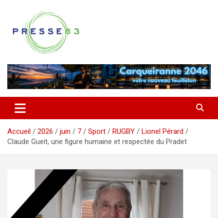
Aller
au
contenu
Comprendre ce qui se joue vraiment dans le Var
Presse 83
Accueil
2026
juin
7
Sport
RUGBY
Lionel Pérard
Claude Gueit, une figure humaine et respectée du Pradet