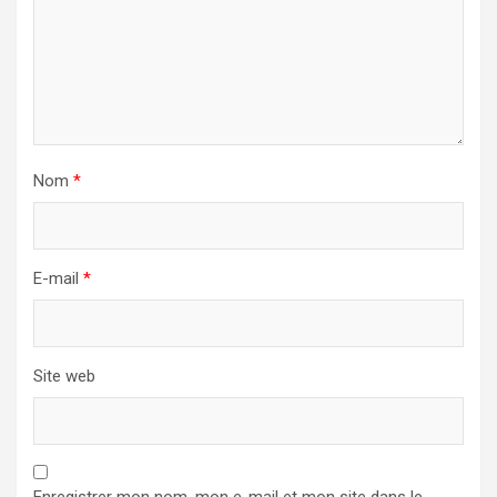
Nom
*
E-mail
*
Site web
Enregistrer mon nom, mon e-mail et mon site dans le