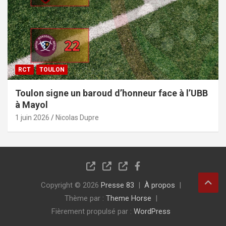
RCT
TOULON
Toulon signe un baroud d’honneur face à l’UBB
à Mayol
1 juin 2026
Nicolas Dupre
Copyright © 2026
Presse 83
À propos
Thème par :
Theme Horse
Fièrement propulsé par :
WordPress