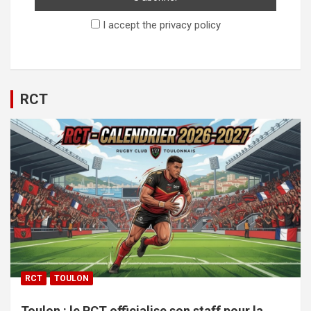
I accept the privacy policy
RCT
RCT
TOULON
Toulon : le RCT officialise son staff pour la