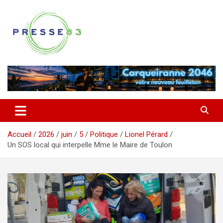
Aller
au
contenu
Comprendre ce qui se joue vraiment dans le Var
Presse 83
Accueil
2026
juin
5
Politique
Lionel Pérard
Un SOS local qui interpelle Mme le Maire de Toulon