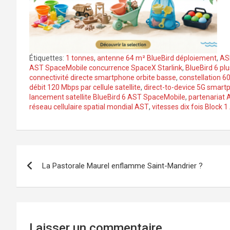
Étiquettes:
1 tonnes
,
antenne 64 m² BlueBird déploiement
,
ASI
AST SpaceMobile concurrence SpaceX Starlink
,
BlueBird 6 pl
connectivité directe smartphone orbite basse
,
constellation 6
débit 120 Mbps par cellule satellite
,
direct-to-device 5G smart
lancement satellite BlueBird 6 AST SpaceMobile
,
partenariat
réseau cellulaire spatial mondial AST
,
vitesses dix fois Block
Navigation
La Pastorale Maurel enflamme Saint-Mandrier ?
de
l’article
Laisser un commentaire