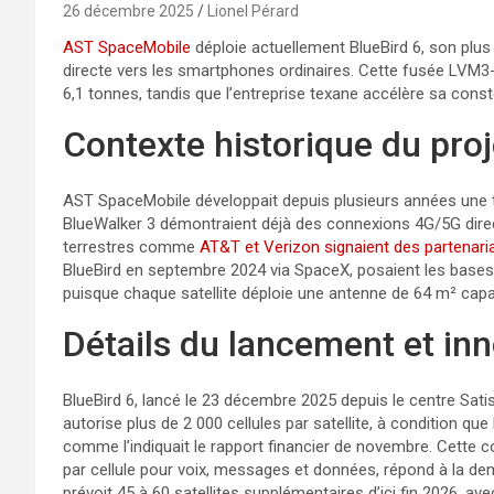
26 décembre 2025
Lionel Pérard
AST SpaceMobile
déploie actuellement BlueBird 6, son plus g
directe vers les smartphones ordinaires. Cette fusée LVM3-
6,1 tonnes, tandis que l’entreprise texane accélère sa cons
Contexte historique du proj
AST SpaceMobile développait depuis plusieurs années une 
BlueWalker 3 démontraient déjà des connexions 4G/5G direc
terrestres comme
AT&T et Verizon signaient des partenari
BlueBird en septembre 2024 via SpaceX, posaient les bases
puisque chaque satellite déploie une antenne de 64 m² capabl
Détails du lancement et in
BlueBird 6, lancé le 23 décembre 2025 depuis le centre Sat
autorise plus de 2 000 cellules par satellite, à condition qu
comme l’indiquait le rapport financier de novembre. Cette c
par cellule pour voix, messages et données, répond à la de
prévoit 45 à 60 satellites supplémentaires d’ici fin 2026, a