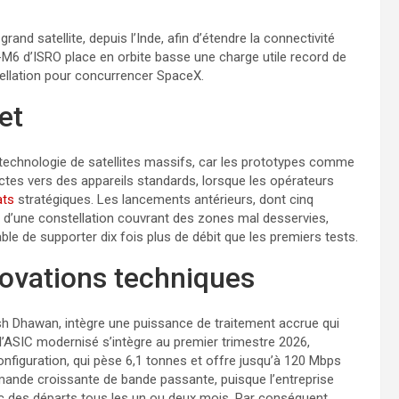
rand satellite, depuis l’Inde, afin d’étendre la connectivité
M6 d’ISRO place en orbite basse une charge utile record de
tellation pour concurrencer SpaceX.​
et
technologie de satellites massifs, car les prototypes comme
tes vers des appareils standards, lorsque les opérateurs
ats
stratégiques. Les lancements antérieurs, dont cinq
 d’une constellation couvrant des zones mal desservies,
e de supporter dix fois plus de débit que les premiers tests.​
novations techniques
ish Dhawan, intègre une puissance de traitement accrue qui
e l’ASIC modernisé s’intègre au premier trimestre 2026,
onfiguration, qui pèse 6,1 tonnes et offre jusqu’à 120 Mbps
mande croissante de bande passante, puisque l’entreprise
vec des départs tous les un ou deux mois. Par conséquent,