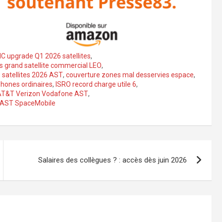
C upgrade Q1 2026 satellites
,
us grand satellite commercial LEO
,
0 satellites 2026 AST
,
couverture zones mal desservies espace
,
phones ordinaires
,
ISRO record charge utile 6
,
 AT&T Verizon Vodafone AST
,
 1 AST SpaceMobile
Salaires des collègues ? : accès dès juin 2026