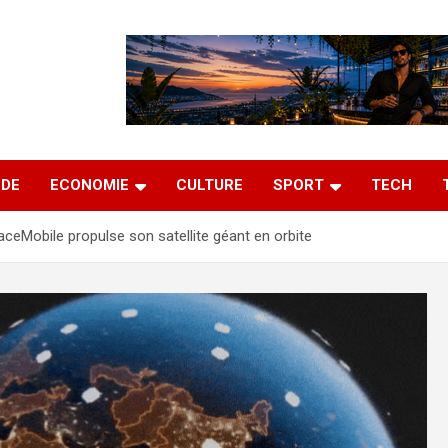
DE
ECONOMIE
CULTURE
SPORT
TECH
ceMobile propulse son satellite géant en orbite