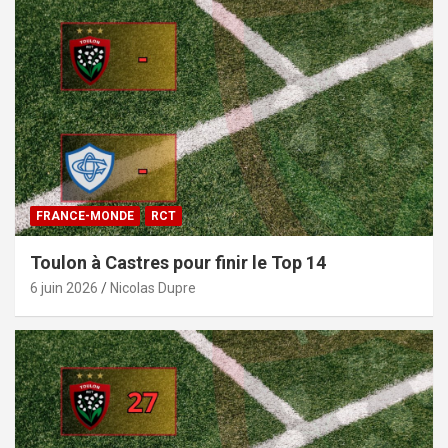
FRANCE-MONDE
RCT
Toulon à Castres pour finir le Top 14
6 juin 2026
Nicolas Dupre