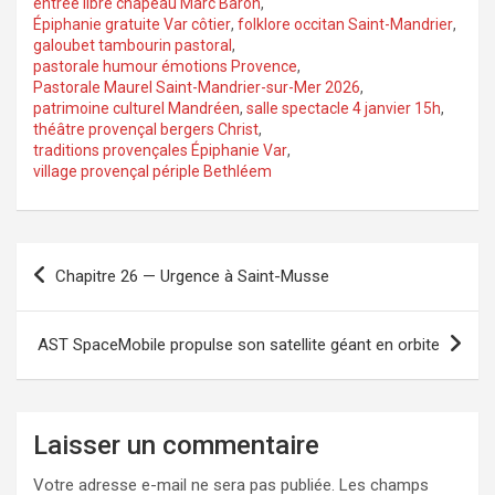
entrée libre chapeau Marc Baron
,
Épiphanie gratuite Var côtier
,
folklore occitan Saint-Mandrier
,
galoubet tambourin pastoral
,
pastorale humour émotions Provence
,
Pastorale Maurel Saint-Mandrier-sur-Mer 2026
,
patrimoine culturel Mandréen
,
salle spectacle 4 janvier 15h
,
théâtre provençal bergers Christ
,
traditions provençales Épiphanie Var
,
village provençal périple Bethléem
Navigation
Chapitre 26 — Urgence à Saint-Musse
de
l’article
AST SpaceMobile propulse son satellite géant en orbite
Laisser un commentaire
Votre adresse e-mail ne sera pas publiée.
Les champs