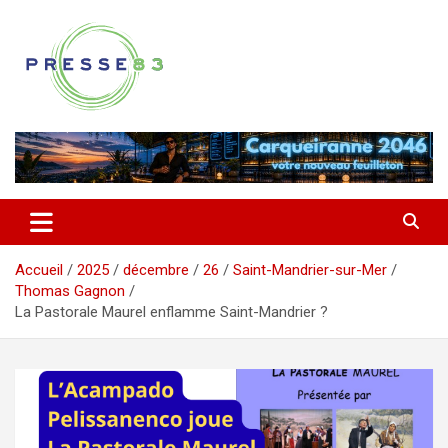
Aller
au
contenu
Comprendre ce qui se joue vraiment dans le Var
Presse 83
Accueil
2025
décembre
26
Saint-Mandrier-sur-Mer
Thomas Gagnon
La Pastorale Maurel enflamme Saint-Mandrier ?