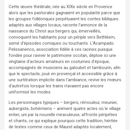
Cette œuvre théâtrale, née au XIXe siècle en Provence
alors que les pastorales gagnaient en popularité parce que
les groupes folkloriques perpétuaient les contes bibliques
adaptés aux villages locaux, raconte l’annonce de la
naissance du Christ aux bergers qui, émerveillés,
convoquent les habitants pour un périple vers Bethléem,
semé d’épisodes comiques ou touchants. L’Acampado
Pelissanenco, association fidèle à ces racines puisque
fondée pour raviver le patrimoine occitan, déploie ici une
vingtaine d’acteurs amateurs en costumes d’époque,
accompagnés de musiciens au galoubet et tambourin, afin
que le spectacle, joué en provençal et accessible grâce à
une surtitration implicite dans l’ambiance, revive les mœurs
d’autrefois lorsque les trains n’avaient pas encore
uniformisé les modes.
Les personnages typiques – bergers, rémouleur, meunier,
aubergiste, bohémiens – animent quatre actes où le village
entier, uni par la nouvelle miraculeuse, affronte péripéties
et chants, ce qui explique pourquoi cette tradition, héritée
de textes comme ceux de Maurel adaptés localement,