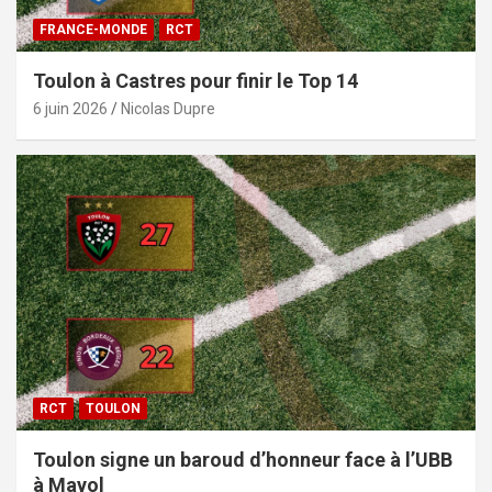
FRANCE-MONDE
RCT
Toulon à Castres pour finir le Top 14
6 juin 2026
Nicolas Dupre
RCT
TOULON
Toulon signe un baroud d’honneur face à l’UBB
à Mayol