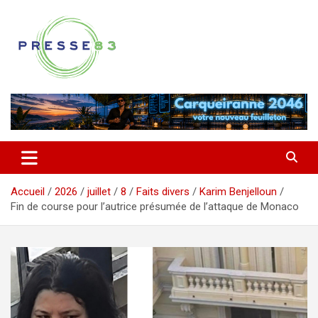
Aller
au
contenu
Comprendre ce qui se joue vraiment dans le Var
Presse 83
Accueil
2026
juillet
8
Faits divers
Karim Benjelloun
Fin de course pour l’autrice présumée de l’attaque de Monaco