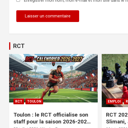
Enregistrer mon nom, mon e-mail et mon site dans le 
Alternative:
RCT
RCT
TOULON
EMPLOI
R
Toulon : le RCT officialise son
RCT 2026
staff pour la saison 2026-2027+
Slimani,