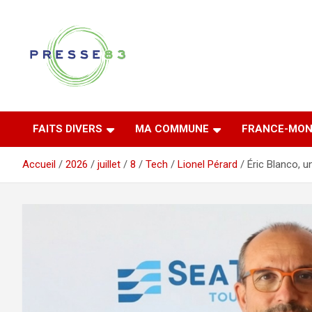
Aller
au
contenu
Comprendre ce qui se joue vraiment dans le Var
Presse 83
FAITS DIVERS
MA COMMUNE
FRANCE-MON
Accueil
2026
juillet
8
Tech
Lionel Pérard
Éric Blanco, 