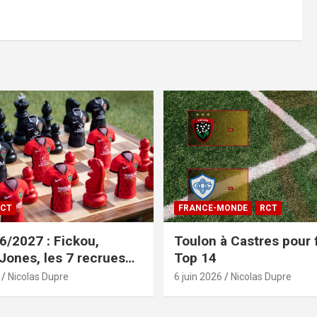
CT
FRANCE-MONDE
RCT
/2027 : Fickou,
Toulon à Castres pour f
 Jones, les 7 recrues
Top 14
sées
Nicolas Dupre
6 juin 2026
Nicolas Dupre