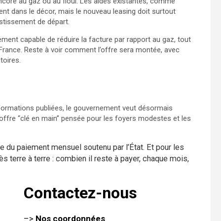
encore au gaz ou au fioul. Les aides existantes, comme
ent dans le décor, mais le nouveau leasing doit surtout
vestissement de départ.
ent capable de réduire la facture par rapport au gaz, tout
France. Reste à voir comment l’offre sera montée, avec
toires.
 informations publiées, le gouvernement veut désormais
offre “clé en main” pensée pour les foyers modestes et les
voie du paiement mensuel soutenu par l’État. Et pour les
rès terre à terre : combien il reste à payer, chaque mois,
Contactez-nous
–>
Nos coordonnées