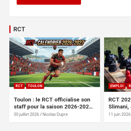
RCT
RCT
TOULON
EMPLOI
R
Toulon : le RCT officialise son
RCT 2026
staff pour la saison 2026-2027+
Slimani,
le calendrier
officiali
30 juillet 2026
Nicolas Dupre
11 juin 2026