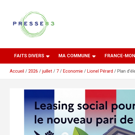
Aller
au
contenu
Comprendre ce qui se joue vraiment dans le Var
Presse 83
FAITS DIVERS
MA COMMUNE
FRANCE-MON
Accueil
2026
juillet
7
Economie
Lionel Pérard
Plan d’él