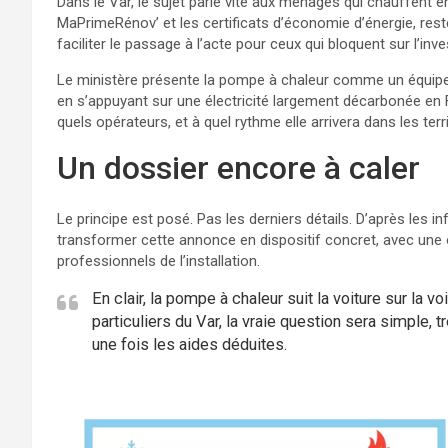
Dans le Var, le sujet parle vite aux ménages qui chauffent 
MaPrimeRénov’ et les certificats d’économie d’énergie, rest
faciliter le passage à l’acte pour ceux qui bloquent sur l’in
Le ministère présente la pompe à chaleur comme un équipem
en s’appuyant sur une électricité largement décarbonée en 
quels opérateurs, et à quel rythme elle arrivera dans les terri
Un dossier encore à caler
Le principe est posé. Pas les derniers détails. D’après les
transformer cette annonce en dispositif concret, avec une 
professionnels de l’installation.
En clair, la pompe à chaleur suit la voiture sur la 
particuliers du Var, la vraie question sera simple, t
une fois les aides déduites.