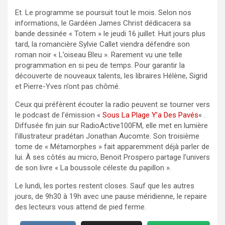
Et. Le programme se poursuit tout le mois. Selon nos
informations, le Gardéen James Christ dédicacera sa
bande dessinée « Totem » le jeudi 16 juillet. Huit jours plus
tard, la romancière Sylvie Callet viendra défendre son
roman noir « L’oiseau Bleu ». Rarement vu une telle
programmation en si peu de temps. Pour garantir la
découverte de nouveaux talents, les libraires Hélène, Sigrid
et Pierre-Yves n’ont pas chômé.
Ceux qui préfèrent écouter la radio peuvent se tourner vers
le podcast de l’émission «
Sous La Plage Y’a Des Pavés
« .
Diffusée fin juin sur RadioActive100FM, elle met en lumière
l’illustrateur pradétan Jonathan Aucomte. Son troisième
tome de « Métamorphes » fait apparemment déjà parler de
lui. À ses côtés au micro, Benoit Prospero partage l’univers
de son livre « La boussole céleste du papillon ».
Le lundi, les portes restent closes. Sauf que les autres
jours, de 9h30 à 19h avec une pause méridienne, le repaire
des lecteurs vous attend de pied ferme.