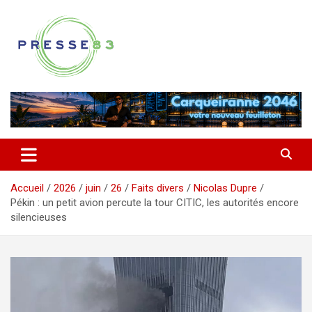
Aller
au
contenu
Comprendre ce qui se joue vraiment dans le Var
Presse 83
Accueil
2026
juin
26
Faits divers
Nicolas Dupre
Pékin : un petit avion percute la tour CITIC, les autorités encore
silencieuses