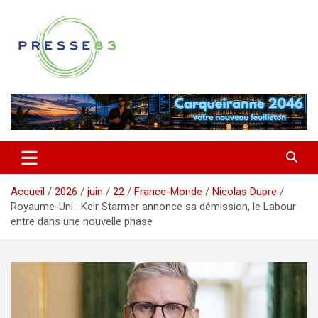
Aller
au
contenu
Comprendre ce qui se joue vraiment dans le Var
Presse 83
Accueil
2026
juin
22
France-Monde
Nicolas Dupre
Royaume-Uni : Keir Starmer annonce sa démission, le Labour
entre dans une nouvelle phase