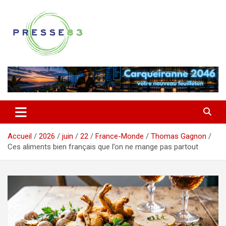
Aller
au
contenu
Comprendre ce qui se joue vraiment dans le Var
Presse 83
Accueil
2026
juin
22
France-Monde
Thomas Gagnon
Ces aliments bien français que l’on ne mange pas partout