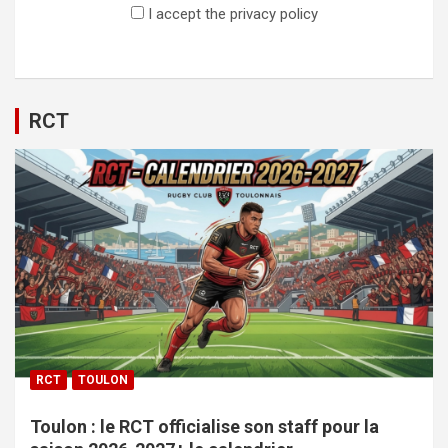
I accept the privacy policy
RCT
RCT
TOULON
Toulon : le RCT officialise son staff pour la