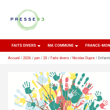
Aller
au
contenu
Comprendre ce qui se joue vraiment dans le Var
Presse 83
FAITS DIVERS
MA COMMUNE
FRANCE-MON
Accueil
2026
juin
20
Faits divers
Nicolas Dupre
Enfants