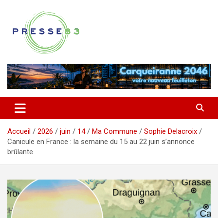
Aller
au
contenu
Comprendre ce qui se joue vraiment dans le Var
Presse 83
Accueil
2026
juin
14
Ma Commune
Sophie Delacroix
Canicule en France : la semaine du 15 au 22 juin s’annonce
brûlante