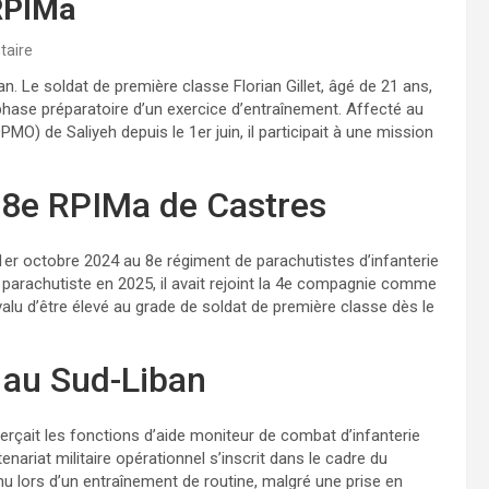
 RPIMa
taire
an. Le soldat de première classe Florian Gillet, âgé de 21 ans,
 phase préparatoire d’un exercice d’entraînement. Affecté au
MO) de Saliyeh depuis le 1er juin, il participait à une mission
 8e RPIMa de Castres
 le 1er octobre 2024 au 8e régiment de parachutistes d’infanterie
é parachutiste en 2025, il avait rejoint la 4e compagnie comme
alu d’être élevé au grade de soldat de première classe dès le
 au Sud-Liban
exerçait les fonctions d’aide moniteur de combat d’infanterie
ariat militaire opérationnel s’inscrit dans le cadre du
enu lors d’un entraînement de routine, malgré une prise en