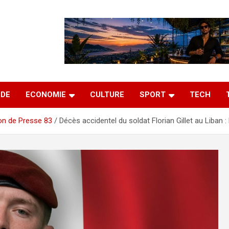
DE
ECONOMIE
CULTURE
SPORT
TECH
on de Presse 83
Décès accidentel du soldat Florian Gillet au Liba