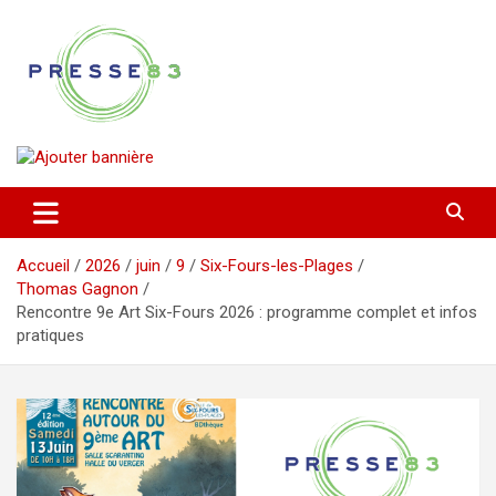
Aller
au
contenu
Comprendre ce qui se joue vraiment dans le Var
Presse 83
Accueil
2026
juin
9
Six-Fours-les-Plages
Thomas Gagnon
Rencontre 9e Art Six-Fours 2026 : programme complet et infos
pratiques