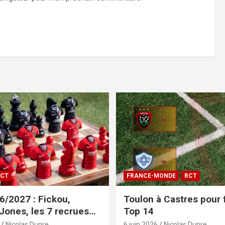
CT
FRANCE-MONDE
RCT
/2027 : Fickou,
Toulon à Castres pour f
 Jones, les 7 recrues
Top 14
sées
Nicolas Dupre
6 juin 2026
Nicolas Dupre