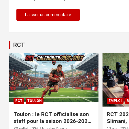
RCT
RCT
TOULON
EMPLOI
R
Toulon : le RCT officialise son
RCT 2026
staff pour la saison 2026-2027+
Slimani,
le calendrier
officiali
30 juillet 2026
Nicolas Dupre
11 juin 2026