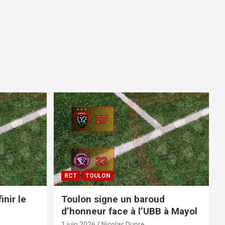
RCT
TOULON
inir le
Toulon signe un baroud
d’honneur face à l’UBB à Mayol
1 juin 2026
Nicolas Dupre