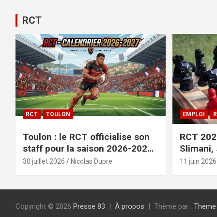
RCT
RCT
TOULON
EMPLOI
R
Toulon : le RCT officialise son
RCT 2026
staff pour la saison 2026-2027+
Slimani,
le calendrier
officiali
30 juillet 2026
Nicolas Dupre
11 juin 2026
Copyright © 2026
Presse 83
À propos
Thème par :
Theme