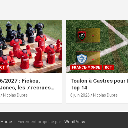
CT
FRANCE-MONDE
RCT
/2027 : Fickou,
Toulon à Castres pour f
 Jones, les 7 recrues
Top 14
sées
Nicolas Dupre
6 juin 2026
Nicolas Dupre
 Horse
Fièrement propulsé par :
WordPress