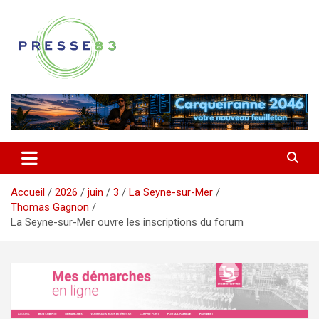
Aller
au
contenu
Comprendre ce qui se joue vraiment dans le Var
Presse 83
Accueil
2026
juin
3
La Seyne-sur-Mer
Thomas Gagnon
La Seyne-sur-Mer ouvre les inscriptions du forum