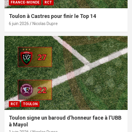
FRANCE-MONDE
RCT
Toulon à Castres pour finir le Top 14
6 juin 2026
Nicolas Dupre
RCT
TOULON
Toulon signe un baroud d’honneur face à l’UBB
à Mayol