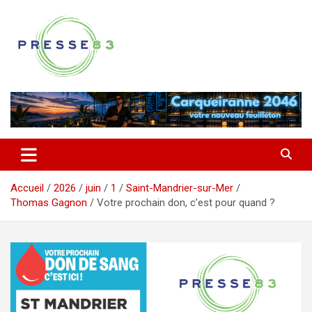
Aller
au
contenu
Comprendre ce qui se joue vraiment dans le Var
Presse 83
Accueil
2026
juin
1
Saint-Mandrier-sur-Mer
Thomas Gagnon
Votre prochain don, c’est pour quand ?