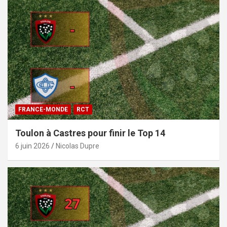
FRANCE-MONDE
RCT
Toulon à Castres pour finir le Top 14
6 juin 2026
Nicolas Dupre