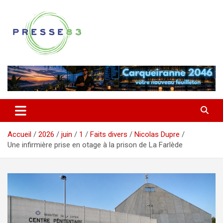
Aller
au
contenu
Comprendre ce qui se joue vraiment dans le Var
Presse 83
Accueil
2026
juin
1
Faits divers
Nicolas Dupre
Une infirmière prise en otage à la prison de La Farlède