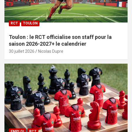
RCT
TOULON
Toulon : le RCT officialise son staff pour la
saison 2026-2027+ le calendrier
30 juillet 2026
Nicolas Dupre
EMPLOI
RCT