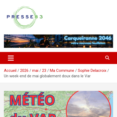
Aller
au
contenu
Comprendre ce qui se joue vraiment dans le Var
Presse 83
Accueil
2026
mai
23
Ma Commune
Sophie Delacroix
Un week-end de mai globalement doux dans le Var