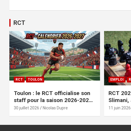
RCT
RCT
TOULON
EMPLOI
R
Toulon : le RCT officialise son
RCT 2026
staff pour la saison 2026-2027+
Slimani,
le calendrier
officiali
30 juillet 2026
Nicolas Dupre
11 juin 2026