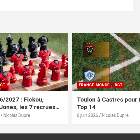
CT
FRANCE-MONDE
RCT
/2027 : Fickou,
Toulon à Castres pour f
 Jones, les 7 recrues
Top 14
sées
Nicolas Dupre
6 juin 2026
Nicolas Dupre