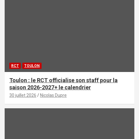
RCT
TOULON
Toulon : le RCT officialise son staff pour la
saison 2026-2027+ le calendrier
30 juillet 2026
Nicolas Dupre