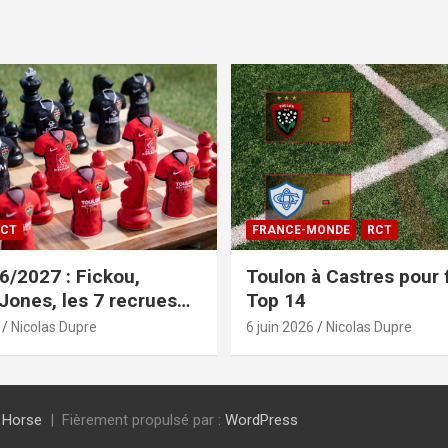
CT
FRANCE-MONDE
RCT
/2027 : Fickou,
Toulon à Castres pour f
 Jones, les 7 recrues
Top 14
sées
Nicolas Dupre
6 juin 2026
Nicolas Dupre
 Horse
Fièrement propulsé par :
WordPress