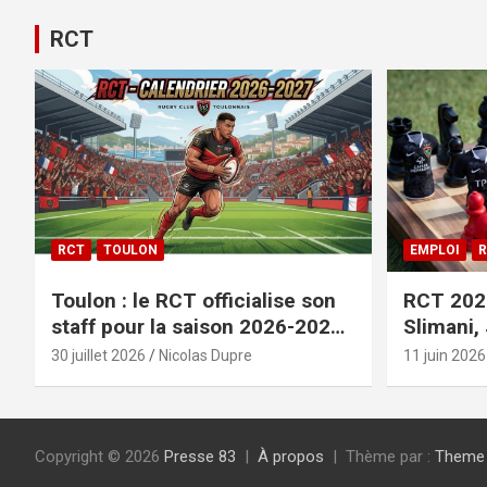
RCT
RCT
TOULON
EMPLOI
R
Toulon : le RCT officialise son
RCT 2026
staff pour la saison 2026-2027+
Slimani,
le calendrier
officiali
30 juillet 2026
Nicolas Dupre
11 juin 2026
Copyright © 2026
Presse 83
À propos
Thème par :
Theme