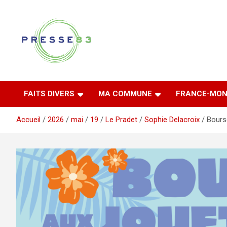
Aller
au
contenu
Comprendre ce qui se joue vraiment dans le Var
Presse 83
FAITS DIVERS
MA COMMUNE
FRANCE-MON
Accueil
2026
mai
19
Le Pradet
Sophie Delacroix
Bours