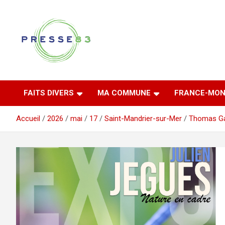
Aller
au
contenu
Comprendre ce qui se joue vraiment dans le Var
Presse 83
FAITS DIVERS
MA COMMUNE
FRANCE-MON
Accueil
2026
mai
17
Saint-Mandrier-sur-Mer
Thomas G