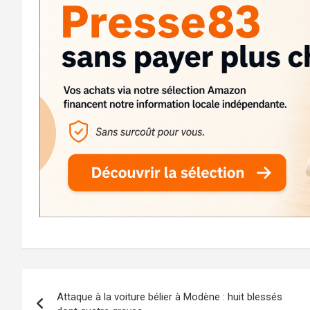
Navigation
Attaque à la voiture bélier à Modène : huit blessés