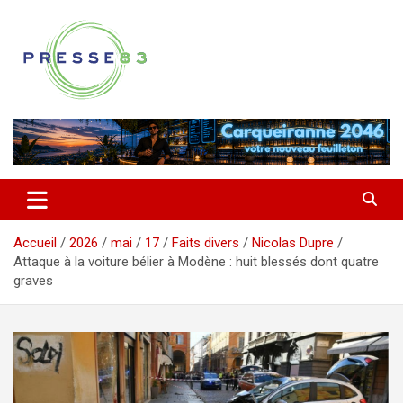
Aller
au
contenu
Comprendre ce qui se joue vraiment dans le Var
Presse 83
Accueil
2026
mai
17
Faits divers
Nicolas Dupre
Attaque à la voiture bélier à Modène : huit blessés dont quatre
graves