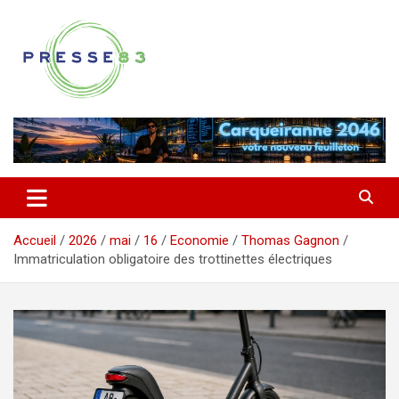
Aller
au
contenu
Comprendre ce qui se joue vraiment dans le Var
Presse 83
Accueil
2026
mai
16
Economie
Thomas Gagnon
Immatriculation obligatoire des trottinettes électriques