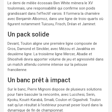
Le demi de mêlée écossais Ben White mènera le XV
toulonnais, une responsabilité qui confirme son poids
grandissant dans l’effectif varois. Il formera la charnière
avec Benjamín Albornoz, dans une ligne de trois-quarts où
figurent notamment Tuicuvu, Frisch, Dréan et Jaminet.
Un pack solide
Devant, Toulon aligne une première ligne composée de
Gros, Damond et Sinckler, avec Mézou et Javakhia en
deuxième ligne. La troisième ligne Mercer, Abadie et
Shioshvili devra apporter volume de jeu et agressivité dans
un match attendu comme intense sur la pelouse
francilienne.
Un banc prêt à impact
Sur le banc, Pierre Mignoni dispose de plusieurs solutions
pour faire basculer la rencontre, avec Lucchesi, Serin,
Kpoku, Kouët-Karabâ, Smaili, Coulon et Gigashvili. Toulon
sait qu’un résultat à l’extérieur pourrait peser lourd dans la
dynamique de fin de championnat.