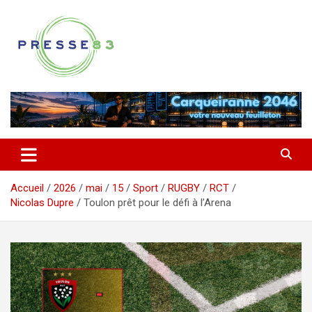
Aller
au
contenu
Comprendre ce qui se joue vraiment dans le Var
Presse 83
Accueil
2026
mai
15
Sport
RUGBY
RCT
Nicolas Dupre
Toulon prêt pour le défi à l’Arena