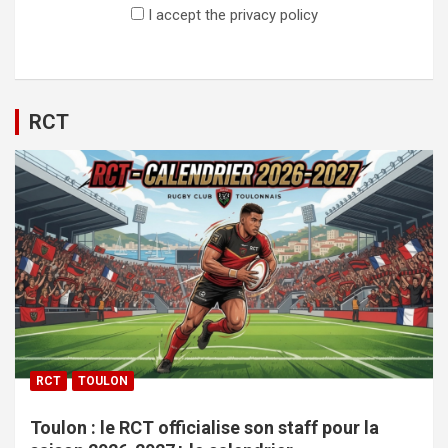
I accept the privacy policy
RCT
RCT
TOULON
Toulon : le RCT officialise son staff pour la