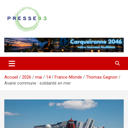
Aller
au
contenu
Comprendre ce qui se joue vraiment dans le Var
Presse 83
Accueil
2026
mai
14
France-Monde
Thomas Gagnon
Avarie commune : solidarité en mer