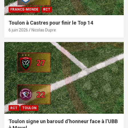
FRANCE-MONDE
RCT
Toulon à Castres pour finir le Top 14
6 juin 2026
Nicolas Dupre
RCT
TOULON
Toulon signe un baroud d’honneur face à l’UBB
à Mayol