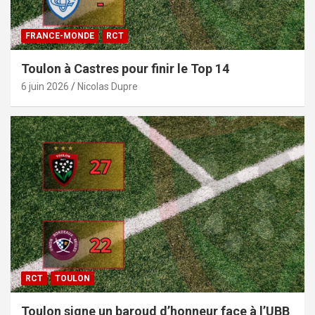
FRANCE-MONDE
RCT
Toulon à Castres pour finir le Top 14
6 juin 2026
Nicolas Dupre
RCT
TOULON
Toulon signe un baroud d’honneur face à l’UBB