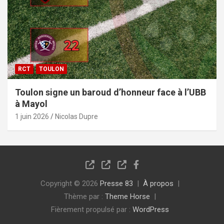
RCT
TOULON
Toulon signe un baroud d’honneur face à l’UBB
à Mayol
1 juin 2026
Nicolas Dupre
Copyright © 2026
Presse 83
À propos
Thème par :
Theme Horse
Fièrement propulsé par :
WordPress