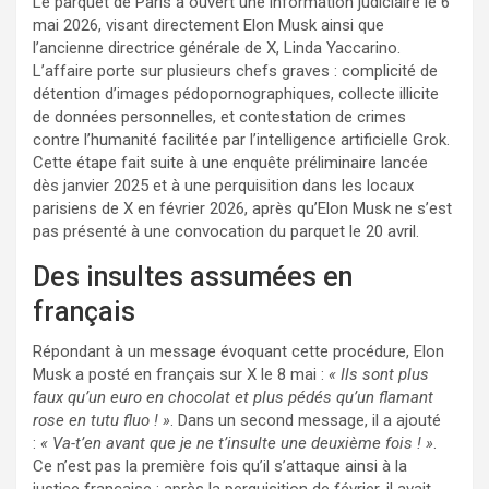
Le parquet de Paris a ouvert une information judiciaire le 6
mai 2026, visant directement Elon Musk ainsi que
l’ancienne directrice générale de X, Linda Yaccarino.
L’affaire porte sur plusieurs chefs graves : complicité de
détention d’images pédopornographiques, collecte illicite
de données personnelles, et contestation de crimes
contre l’humanité facilitée par l’intelligence artificielle Grok.
Cette étape fait suite à une enquête préliminaire lancée
dès janvier 2025 et à une perquisition dans les locaux
parisiens de X en février 2026, après qu’Elon Musk ne s’est
pas présenté à une convocation du parquet le 20 avril.
Des insultes assumées en
français
Répondant à un message évoquant cette procédure, Elon
Musk a posté en français sur X le 8 mai :
« Ils sont plus
faux qu’un euro en chocolat et plus pédés qu’un flamant
rose en tutu fluo ! »
. Dans un second message, il a ajouté
:
« Va-t’en avant que je ne t’insulte une deuxième fois ! »
.
Ce n’est pas la première fois qu’il s’attaque ainsi à la
justice française : après la perquisition de février, il avait